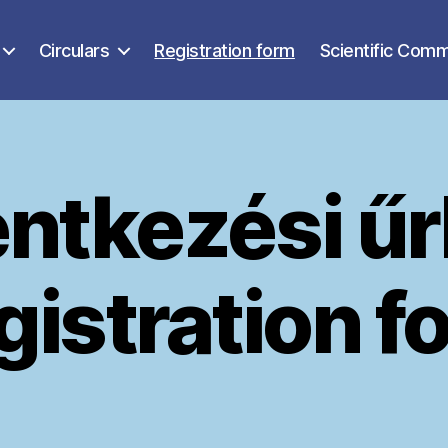
Circulars
Registration form
Scientific Comm
ntkezési űr
gistration f