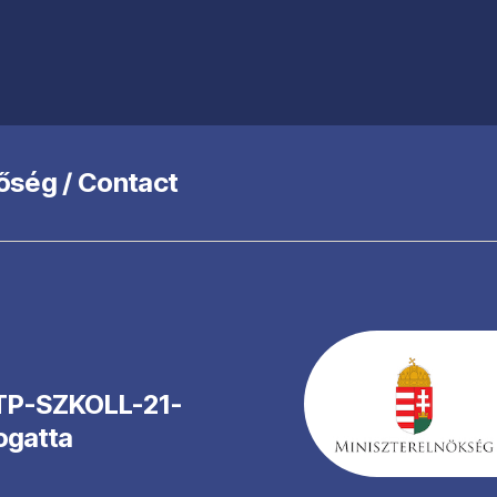
őség / Contact
NTP-SZKOLL-21-
ogatta