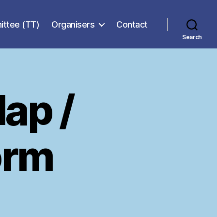
ittee (TT)
Organisers
Contact
Search
lap /
orm